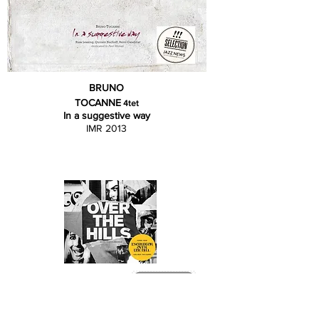
BRUNO
TOCANNE
4tet
In a suggestive way
IMR 2013
IMUZZIC GRAND(S) ENSEMBLE
Over The Hills
IMR 2015