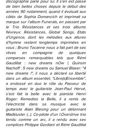
discographie parle pour lui. Il s’en est passé
de bien belles choses depuis le début des
années 90 notamment, quand il évoluait aux
côtés de
Sophia Domancich
et imprimait sa
marque sur l'album Funerals, en passant par
le Trio Résistances et ses trois albums
fiévreux: Résistances, Global Songs, Etats
d'Urgence, dont les mélodies aux allures
d’hymne restent longtemps imprimées en
vous ; Bruno Tocanne nous a fait part de ses
rêves en compagnie de quelques
comparses remarquables tels que Rémi
Gaudillat :
new dreams nOw !
, Quinsin
Nachoff :
5 new dreams
ou Samuel Blaser: "
4
new dreams !"
, il nous a déclaré sa liberté
dans un album essentiel, "
Libre(s)Ensemble"
,
a endossé en duo le rôle du Passeur de
temps avec le guitariste Jean-Paul Hervé,
s’est fait la belle avec le pianiste Henri
Roger:
Remedios la Belle,
il a remis de
l’électricité dans sa musique avec le
guitariste Alain Blesing pour un détonnant
Madkluster (...). Co-pilote d’un
I.Overdrive trio
tendu comme un arc, il a rendu avec ses
complices
Philippe Gordiani et Rémi Gaudillat