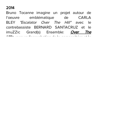
2014
Bruno Tocanne imagine un projet autour de
l'oeuvre emblématique de CARLA
BLEY
"Escalator Over The Hill"
avec le
contrebassiste BERNARD SANTACRUZ et le
imuZZic Grand(s) Ensemble:
Over The
Hills
recevra l'approbation de la compositrice et le
disque, sorti en 2016, sera
CHOC
Jazz Magazine.
Bruno Tocanne rencontre MARCEL KANCHE
d'abord en compagnie du I.Overdrive trio avec
lequel ils enregistrent une relecture du répertoire
de LEO FERRE
Et vint un mec d'outre saison
puis
travaille avec lui sur d'autres projets plus
personnels, sur scène et en studio,
comme
Epaisseur du vide.
Ceci lui donnera
l'occasion de se produire entre autres avec
CAROLYN CARLSON.
Ils enregistrerons à
nouveau ensemble en 2017:
Juillet 94
sur des
textes inédits de Marcel en trio avec le
trompettiste FRED ROUDET.
2015 / 2023
Enregistre et tourne avec le GAUDILLAT -
TOCANNE 5TET
Canto de multitudes
un
hommage au poète chilien
PABLO NERUDA en
compagnie de BERNARD SANTACRUZ, ELODIE
PASQUIER et LUCIA RECIO (CD + Vynile), une