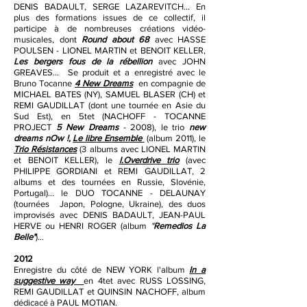
DENIS BADAULT, SERGE LAZAREVITCH... En
plus des formations issues de ce collectif, il
participe à de nombreuses créations vidéo-
musicales, dont
Round about 68
avec HASSE
POULSEN - LIONEL MARTIN et BENOIT KELLER,
Les bergers fous de la rébellion
avec JOHN
GREAVES... Se produit et a enregistré avec le
Bruno Tocanne
4 New Dreams
en compagnie de
MICHAEL BATES (NY), SAMUEL BLASER (CH) et
REMI GAUDILLAT (dont une tournée en Asie du
Sud Est), en 5tet (NACHOFF - TOCANNE
PROJECT
5 New Dreams
- 2008), le trio
new
dreams nOw !,
Le libre Ensemble
(album 2011), le
Trio Résistances
(3 albums avec LIONEL MARTIN
et BENOIT KELLER), le
I.Overdrive trio
(avec
PHILIPPE GORDIANI et REMI GAUDILLAT
, 2
albums et des tournées en Russie, Slovénie,
Portugal)... le DUO TOCANNE - DELAUNAY
(tournées Japon, Pologne, Ukraine), des duos
improvisés avec DENIS BADAULT, JEAN-PAUL
HERVE ou HENRI ROGER (album
"
Remedios La
Belle"
)...
2012
Enregistre du côté de NEW
YORK l'album
In a
suggestive way
en 4tet avec RUSS LOSSING,
REMI GAUDILLAT et QUINSIN NACHOFF, album
dédicacé à PAUL MOTIAN.