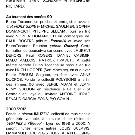
SAULNIER, JEAN VANASSE et FRANCOIS
RICHARD.
Au tournant des années 90
Bruno Tocanne se produit et enregistre avec le
4tet
HORS SERIE
(+ MICHEL SAULNIER, SOPHIA
DOMANCICH, PHILIPPE SELLAM), puis
en trio
avec SOPHIA DOMANCICH en compagnie de
PAUL ROGERS (album
Funerals
)
et avec son
BrunoTocanne Réunion
(album
Odessa).
Cette
formation se poursuivra sur scène avec LAURENT
DEHORS, Paul ROGERS, DANIEL CASIMIR,
MALO VALLOIS, PATRICK FRADET... A cette
même période Bruno Tocanne se produit en trio
avec HUGH HOOPER
(Soft Machine), en duo avec
Pierre TIBOUM Guignon, en 4tet avec ANNE
DUCROS. Fonde le collectif POLYSONS à la fin
des années 90 avec SERGE ADAM et JEAN-
REMY GUEDON en résidence à La Clef - St
Germain en Laye qui invitera ANTOINE HERVE,
RENAUD GARCIA-FONS, P;O GOVIN...
2000 /2012
Fonde le réseau IMUZZIC, collectif de musiciens à
géométrie variable, à la suite d'une résidence
"AGAPES à l'Élysée"
- Lyon de 1998 à 2000. Y
seront invités
, entre autres
LOUIS SCLAVIS,
EMMANUEL BEX, REGIS HUBY, ALAIN BLESING,