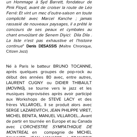
un Hommage à Syd Barrett, fondateur de
Pink Floyd, avant de croiser la route de Léo
Ferré: Et vint un mec d’outre-saison en toute
complicité avec
Marcel Kanche
; jamais
rassasié de nouveaux paysages, il a prêté le
concours de ses peaux et cymbales au
chant envoûtant de Senem Diyici: Dila Dila .
La liste n'est pas exhaustive et l'histoire
continue
"
Denis DESASSIS
(Maître Chronique,
Citizen Jazz)
Né à Paris le batteur BRUNO TOCANNE,
après quelques groupes de pop-rock au
début des années 80 avec, entre autres,
LAURENT CUGNY ou DIDIER THIBAULT
(
MOVING
), se tourne vers le jazz et les
musiques improvisées après avoir participé
aux Workshops de STEVE LACY et des
frères VILLAROEL. Il se produit alors avec
SERGE LAZAREVITCH, JEAN PHILIPPE VIRET,
MICHEL BENITA, MANUEL VILLAROEL...Avant
de partir en tournée en Europe et au Canada
avec
L'ORCHESTRE SYMPATHIQUE DE
MONTREAL
en compagnie de MICHEL