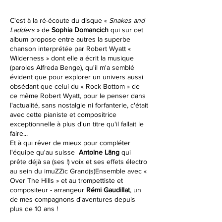
C'est à la ré-écoute du disque «
Snakes and
Ladders
» de
Sophia Domancich
qui sur cet
album propose entre autres la superbe
chanson interprétée par Robert Wyatt «
Wilderness » dont elle a écrit la musique
(paroles Alfreda Benge), qu'il m'a semblé
évident que pour explorer un univers aussi
obsédant que celui du « Rock Bottom » de
ce même Robert Wyatt, pour le penser dans
l'actualité, sans nostalgie ni forfanterie, c'était
avec cette pianiste et compositrice
exceptionnelle à plus d'un titre qu'il fallait le
faire...
Et à qui rêver de mieux pour compléter
l'équipe qu'au suisse
Antoine Läng
qui
prête déjà sa (ses !) voix et ses effets électro
au sein du imuZZic Grand(s)Ensemble avec «
Over The Hills » et au trompettiste et
compositeur - arrangeur
Rémi Gaudillat
, un
de mes compagnons d'aventures depuis
plus de 10 ans !