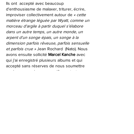
Ils ont accepté avec beaucoup
d'enthousiasme de malaxer, triturer, écrire,
improviser collectivement autour de
« cette
matière étrange léguée par Wyatt, comme un
morceau d'argile à partir duquel s'élabore
dans un autre temps, un autre monde, un
arpent d'un songe épais, un songe à la
dimension parfois rêveuse, parfois sensuelle
et parfois crue »
Jean Rochard (Nato).
Nous
avons ensuite sollicité
Marcel Kanche
avec
qui j'ai enregistré plusieurs albums et qui
accepté sans réserves de nous soumettre
quelques uns de ses magnifiques textes,
puis nous avons travaillé sur un très beau
poème de
John Greaves
(de « l’École de
Canterbury », comme Robert Wyatt, Gong,
Soft Machine... et Sophia Domancich) mis en
musique par Sophia. Notre travail en
résidence nous a amené à développer une
suite originale de 8 compositions des 4
musiciens, en plus d'une version
volontairement dépouillée du « Sea Song »
de Wyatt."